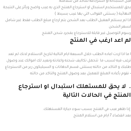
قبل استبداله او استرجاعه للتأكد من سلامته.
يحق للمستخدم استبدال او استرجاع المنتج الذي به عيب واضح ويأثر على النتيجة
النهائية ( يستثنى القوالب التي بها عيب بسيط )
اذا لم يستلم العميل الطلب بعد الشحن يتم ارجاع مبلغ الطلب فقط غير شامل
لسعر الشحن
رسوم التوصيل غير قابلة للاسترجاع بمجرد شحن المنتج
لم اعد ارغب في المنتج
ا ما اذا اردت اعاده الطلب خلال السبعة ايام التالية لتاريخ الاستلام لانك لم تعد
ترغب فيه لسبب ما تتحمل تكاليف شحنه واعادته ونعيد لك اموالك عند وصول
طلبك و التاكد من حالته يستثنى قسم الدهانات و السيليكون ربر من الاسترجاع
• نقوم بأعاده المبلغ للعميل بعد وصول المنتج والتاكد من حالته
.
لا يحق للمستهلك استبدال او استرجاع
المنتج في الحالات التالية
إذا ظهر عيب في المنتج بسبب سوء حيازة المستهلك.
بعد انقضاء 7 ايام من استلام المنتج