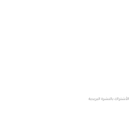
شركاء النجاح
أطفال
وظائف
الفروع
روابط هامة
فروع الجيزة
الخصوصية والاستخدام
فروع القاهرة
سياسة الإسترجاع
فروع المحافظات
الشروط و الأحكام
الأسئلة الشائعة
إتصل بنا
الأشتراك بالنشرة البريدية