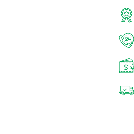
منتجات اصلية 100%
منتجات عالمية مضمونة
خدمة 24/7
دعم فني علي مدار الأسبوع
أسعار مناسبة
نضمن لكم افضل سعر
توصيل سريع
توصيل خلال يومين عمل فقط
عن لؤطه
الأقسام
عن الشركة
رجالي
أراء العملاء
حريمي