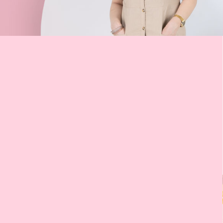
حريمي
عن لؤطه
تصفح أحطث موضة الحريمي و البناتي
... لؤطه اول من اخترع البيع بالكيلو في مصر ...
تسوق الأن
بدأت أول نشاطها في مجال تجارة بيع ملابس الأستوك و كانت اول من ابتكر
فكره بيع الملابس "بالكيلو" واستمر نجاحها و انتشارها الى ان اصبحت الان في
عام 2022 تضم عدد 23 فرع على مستوى الجمهورية بالاضافة الى البيع الالكترون
في جميع المحافظات
أعرف المزيد