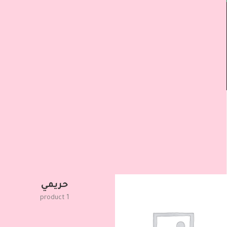
Test
حريمي
25.00
EGP
50.00
EGP
تصفح الأقسام
... المنتجات لأكثر زيارة ...
يمكنك تصفح منتجات لؤطه علي حسب القسم التي تريد إقتناه منه ملابسك
حريمي
1 product