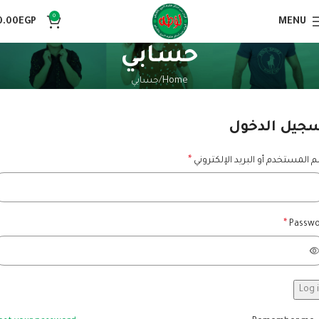
0
0.00
EGP
MENU
حسابي
Home
حسابي
جيل الدخول
*
 المستخدم أو البريد الإلكتروني
*
Passw
Log 