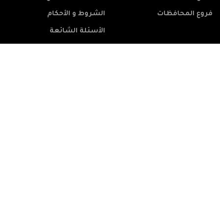
فروع المحافظات
الشروط و الأحكام
الأسئلة الشائعة
إتصل بنا
الأشتراك بالنشرة البريدية
شبكتنا الأجتماعية
خدمة العملاء : 00201220111114