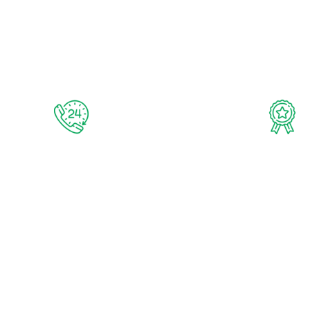
منتجات اصلية 100%
خدمة 24/7
منتجات عالمية مضمونة
دعم فني علي مدار الأسب
عن لؤطه
الأقسام
عن الشركة
رجالي
أراء العملاء
حريمي
شركاء النجاح
أطفال
وظائف