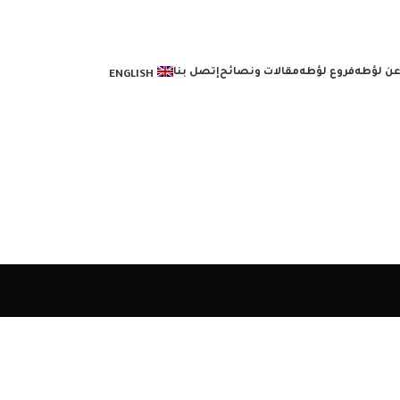
ن لؤطه
فروع لؤطه
مقالات ونصائح
إتصل بنا
ENGLISH