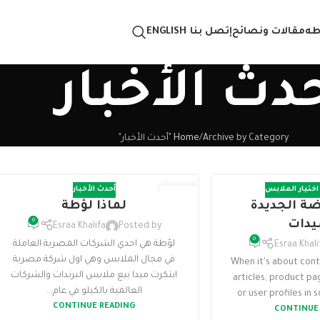
طه
مقالات ونصائح
إتصل بنا
ENGLISH
دث الأخبار
Archive by Category "أحدث الأخبار"
Home
اختيار الملابس
أحدث الأخبار
27
ضة الجديدة
لماذا لؤطة
أبريل
0
يدات
Esraa Khalifa
Posted by
0
لؤطة هي احدي الشركات المصرية العاملة
Esraa Khali
في مجال الملابس وهي اول شركة مصرية
When it's about cont
ابتكرت مبدا بيع ملابس البرندات والشركات
articles, product pa
العالمية بالكيلو في عام...
or user profiles in s
CONTINUE READING
CONTINUE