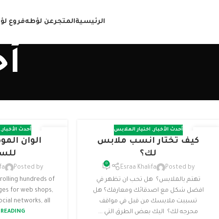
الرئيسية
المتجر
عن لؤطه
فروع لؤ
أح
أحدث الأخبار
,
اختيار الملابس
أحدث الأخبار
,
27
27
كيف تختار انسب ملابس
الوان المو
أبريل
أبريل
لك؟
للس
0
fa
Posted by
Esraa Khalifa
Posted by
تهتم بالملابس؟ هل تحب ان تظهر في
rolling hundreds of
افضل شكل مع اصدقائك ومعارفك؟ هل
ges for web shops,
تسببت ملابسك من قبل في مواقف
ocial networks, all
محرجه لك؟ اليك بعض الطرق التي ...
 READING