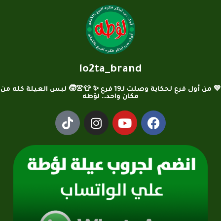
lo2ta_brand
💚 من أول فرع لحكاية وصلت لـ19 فرع ✨ 👕👚🧒 لبس العيلة كله من
مكان واحد… لؤطه