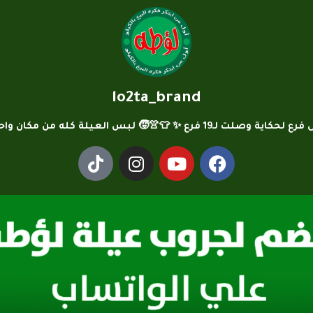
lo2ta_brand
لت لـ19 فرع ✨ 👕👚🧒 لبس العيلة كله من مكان واحد… لؤطه