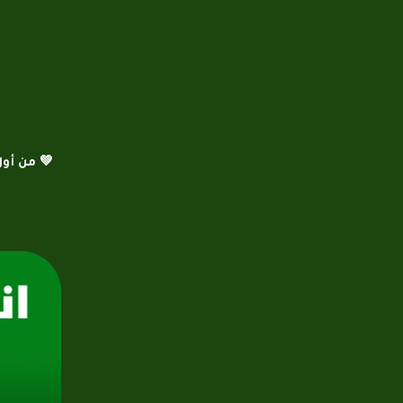
💚 من أول فرع لحكاية وص